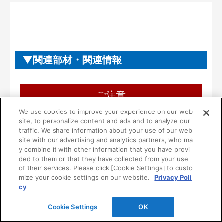
関連部材・関連情報
ご注意
We use cookies to improve your experience on our web
ご使用にあたり、ご注意・ご理解いただき
site, to personalize content and ads and to analyze our
たいこと
traffic. We share information about your use of our web
site with our advertising and analytics partners, who ma
y combine it with other information that you have provi
■本製品は一般住宅用として設計されています。
ded to them or that they have collected from your use
病院等の不特定多数の方が使用される場所には使
of their services. Please click [Cookie Settings] to custo
用しないでください。
mize your cookie settings on our website.
Privacy Poli
cy
■一般家庭用品を収納する製品です。ただし、次の
ような危険な物は収納しないでください。
Cookie Settings
OK
１）油やシンナーなどの可燃物や薬品