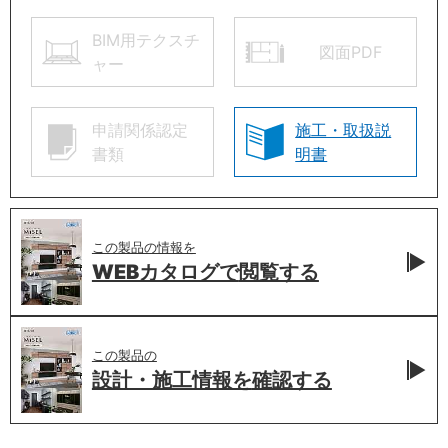
BIM用テクスチ
図面PDF
ャー
申請関係認定
施工・取扱説
書類
明書
この製品の情報を
WEBカタログで
閲覧する
この製品の
設計・施工情報を
確認する