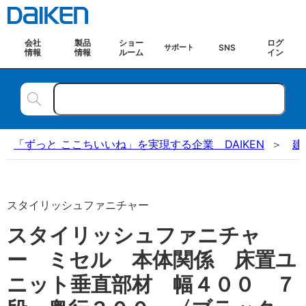
会社
製品
ショー
ログ
SNS
サポート
情報
情報
ルーム
イン
「ずっと ここちいいね」を実現する企業 DAIKEN
建
スタイリッシュファニチャー
スタイリッシュファニチャ
ー ミセル 本体関係 床置ユ
ニット垂直部材 幅４００ ７