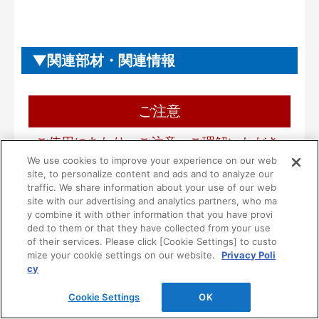
関連部材・関連情報
ご注意
ご使用にあたり、ご注意・ご理解いただき
たいこと
We use cookies to improve your experience on our web
site, to personalize content and ads and to analyze our
traffic. We share information about your use of our web
■本製品は一般住宅用として設計されています。
site with our advertising and analytics partners, who ma
病院等の不特定多数の方が使用される場所には使
y combine it with other information that you have provi
用しないでください。
ded to them or that they have collected from your use
of their services. Please click [Cookie Settings] to custo
■一般家庭用品を収納する製品です。ただし、次の
mize your cookie settings on our website.
Privacy Poli
ような危険な物は収納しないでください。
cy
１）油やシンナーなどの可燃物や薬品
２）耐荷重以下のものであっても、鉄アレイ等の
Cookie Settings
OK
過度に重い物