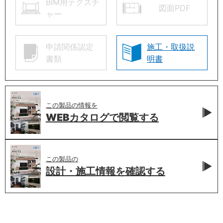
BIM用テクスチ
図面PDF
ャー
申請関係認定
施工・取扱説
書類
明書
この製品の情報を
WEBカタログで
閲覧する
この製品の
設計・施工情報を
確認する