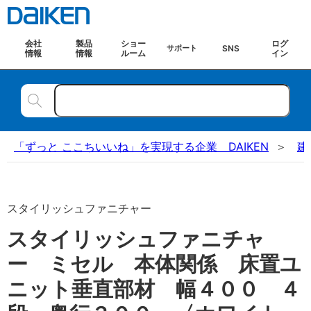
会社
製品
ショー
ログ
SNS
サポート
情報
情報
ルーム
イン
「ずっと ここちいいね」を実現する企業 DAIKEN
建
スタイリッシュファニチャー
スタイリッシュファニチャ
ー ミセル 本体関係 床置ユ
ニット垂直部材 幅４００ ４