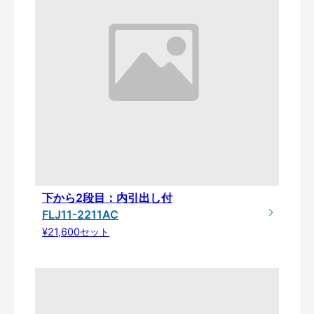
下から2段目：内引出し付
FLJ11-2211AC
¥21,600セット