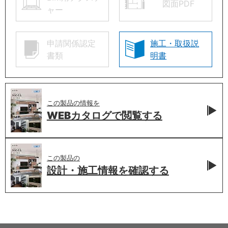
図面PDF
ャー
申請関係認定
施工・取扱説
書類
明書
この製品の情報を
WEBカタログで
閲覧する
この製品の
設計・施工情報を
確認する