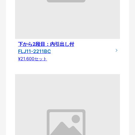
下から2段目：内引出し付
FLJ11-2211BC
¥21,600セット