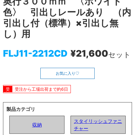
奥行３００ｍｍ 〈ホワイト
色〉 引出しレールあり （内
引出し付（標準）×引出し無
し）用
FLJ11-2212CD
¥21,600
セット
お気に入り
受注から工場出荷まで約6日
製品カテゴリ
スタイリッシュファニ
収納
チャー