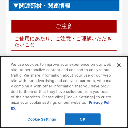
関連部材・関連情報
ご注意
ご使用にあたり、ご注意・ご理解いただき
たいこと
■本製品は一般住宅用として設計されています。
We use cookies to improve your experience on our web
病院等の不特定多数の方が使用される場所には使
site, to personalize content and ads and to analyze our
用しないでください。
traffic. We share information about your use of our web
■一般家庭用品を収納する製品です。ただし、次の
site with our advertising and analytics partners, who ma
y combine it with other information that you have provi
ような危険な物は収納しないでください。
ded to them or that they have collected from your use
１）油やシンナーなどの可燃物や薬品
of their services. Please click [Cookie Settings] to custo
２）耐荷重以下のものであっても、鉄アレイ等の
mize your cookie settings on our website.
Privacy Poli
過度に重い物
cy
３）その他危険物
Cookie Settings
OK
■扉に強い衝撃を与えないでください。衝撃で壊れ