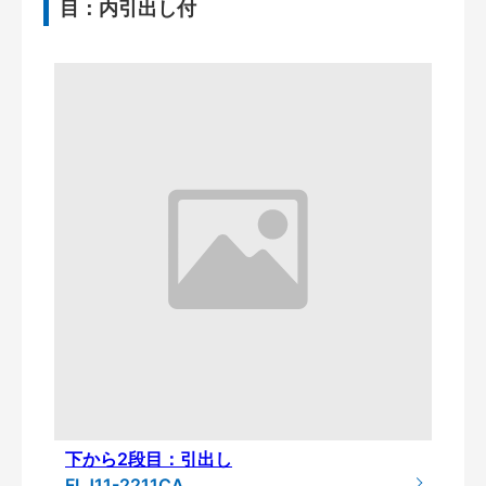
目：内引出し付
下から2段目：引出し
FLJ11-2211CA