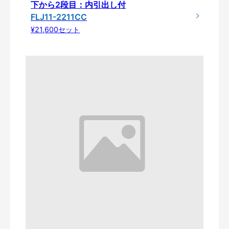
下から2段目：内引出し付
FLJ11-2211CC
¥21,600セット