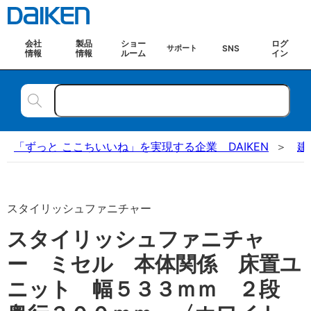
会社
製品
ショー
ログ
SNS
サポート
情報
情報
ルーム
イン
「ずっと ここちいいね」を実現する企業 DAIKEN
建
スタイリッシュファニチャー
スタイリッシュファニチャ
ー ミセル 本体関係 床置ユ
ニット 幅５３３ｍｍ ２段