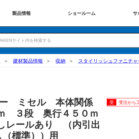
製品
情報
ショー
ルーム
サ
N
建材製品情報
収納
スタイリッシュファニチャ
ャー ミセル 本体関係
受注から
ｍ ３段 奥行４５０ｍ
しレールあり （内引出
し（標準））用