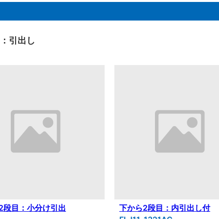
目：引出し
2段目：小分け引出
下から2段目：内引出し付