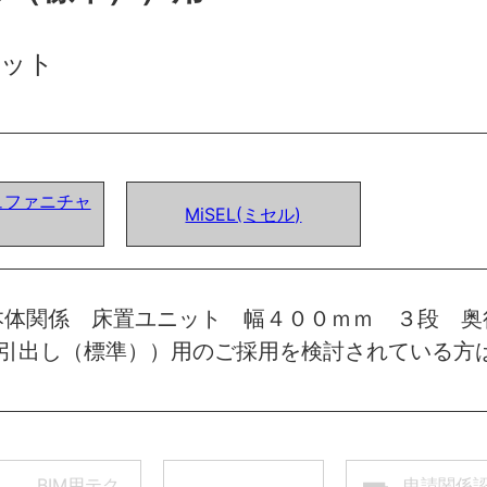
ット
ュファニチャ
MiSEL(ミセル)
本体関係 床置ユニット 幅４００ｍｍ ３段 奥
け引出し（標準））用のご採用を検討されている方
BIM用テク
申請関係