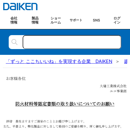
会社
製品
ショー
ログ
SNS
サポート
情報
情報
ルーム
イン
「ずっと ここちいいね」を実現する企業 DAIKEN
建