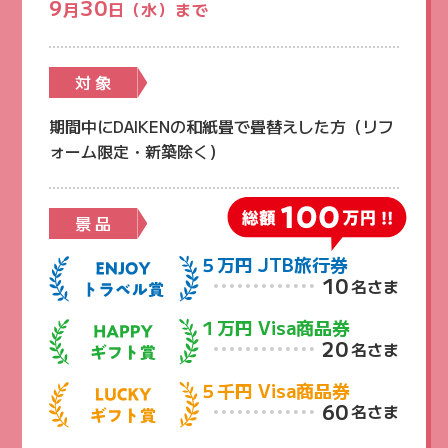
9
30
月
日（水）まで
対 象
期間中にDAIKENの和紙畳で畳替えした方（リフ
ォーム限定・新築除く）
景 品
５万円 JTB旅行券
10
名さま
１万円 Visa商品券
20
名さま
５千円 Visa商品券
60
名さま