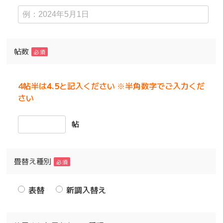
帖数
必須
4帖半は
4.5
と記入ください ※半角数字でご入力くだ
さい
帖
畳替え種別
必須
表替
新調入替え