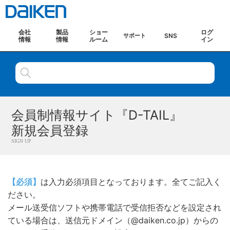
会社
製品
ショー
ログ
SNS
サポート
情報
情報
ルーム
イン
会員制情報サイト『D-TAIL』
新規会員登録
SIGN UP
【必須】
は入力必須項目となっております。全てご記入く
ださい。
メール送受信ソフトや携帯電話で受信拒否などを設定され
ている場合は、送信元ドメイン（@daiken.co.jp）からの