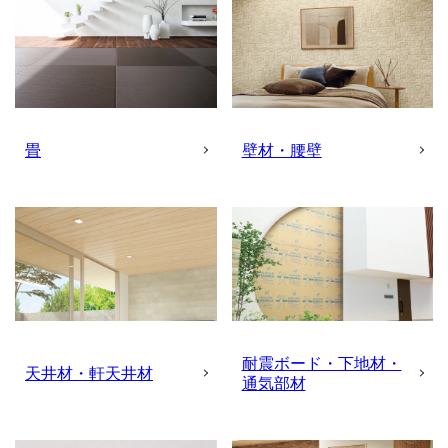
畳
壁材・腰壁
耐震ボード・下地材・
天井材・軒天井材
通気部材