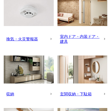
室内ドア・内装ドア・
換気・火災警報器
建具
収納
玄関収納・下駄箱