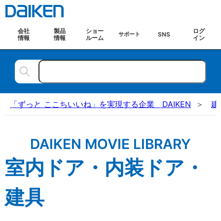
会社
製品
ショー
ログ
SNS
サポート
情報
情報
ルーム
イン
「ずっと ここちいいね」を実現する企業 DAIKEN
建
DAIKEN MOVIE LIBRARY
室内ドア・内装ドア・
建具