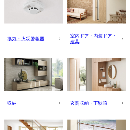
室内ドア・内装ドア・
換気・火災警報器
建具
収納
玄関収納・下駄箱