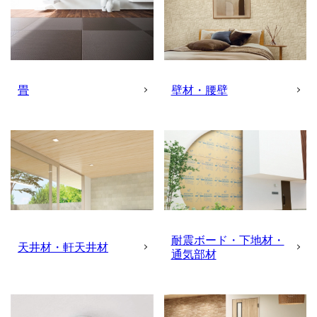
畳
壁材・腰壁
耐震ボード・下地材・
天井材・軒天井材
通気部材