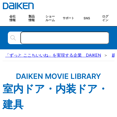
会社
製品
ショー
ログ
SNS
サポート
情報
情報
ルーム
イン
「ずっと ここちいいね」を実現する企業 DAIKEN
建
DAIKEN MOVIE LIBRARY
室内ドア・内装ドア・
建具