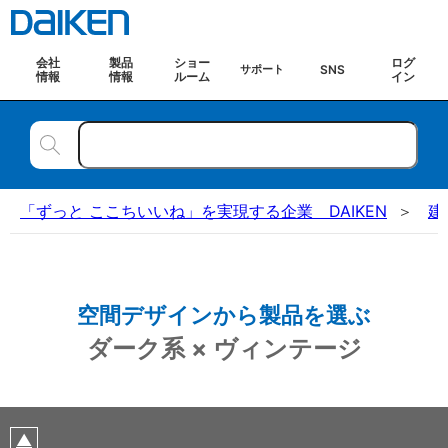
会社
製品
ショー
ログ
SNS
サポート
情報
情報
ルーム
イン
「ずっと ここちいいね」を実現する企業 DAIKEN
建
空間デザインから製品を選ぶ
ダーク系 × ヴィンテージ